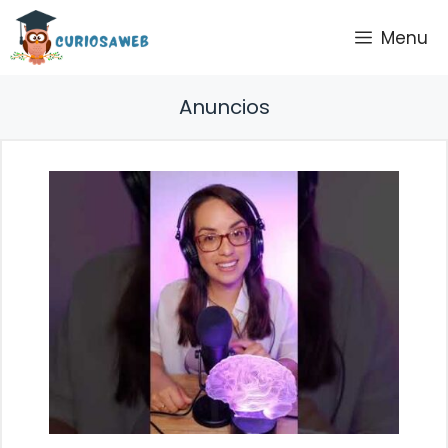
Saltar
Menu
al
contenido
Anuncios