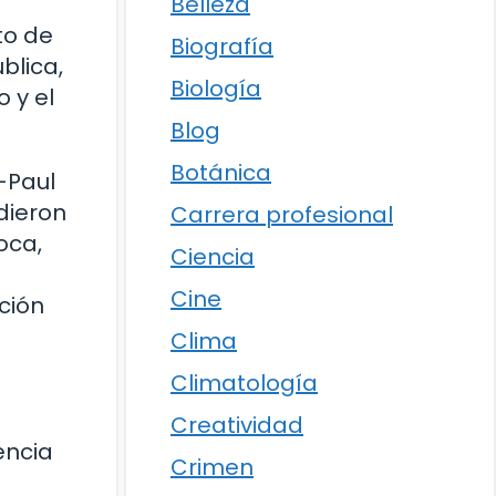
Belleza
to de
Biografía
blica,
Biología
 y el
Blog
Botánica
-Paul
dieron
Carrera profesional
oca,
Ciencia
Cine
ción
Clima
Climatología
Creatividad
encia
Crimen