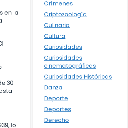
Crímenes
s en la
Criptozoología
a
Culinaria
Cultura
a
Curiosidades
Curiosidades
cinematográficas
o
Curiosidades Históricas
de 30
Danza
hasta
Deporte
Deportes
Derecho
39, lo