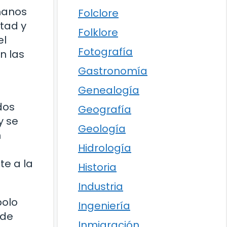
umanos
Folclore
rtad y
Folklore
el
Fotografía
n las
Gastronomía
Genealogía
dos
Geografía
y se
Geología
n
Hidrología
te a la
Historia
Industria
bolo
Ingeniería
 de
Inmigración