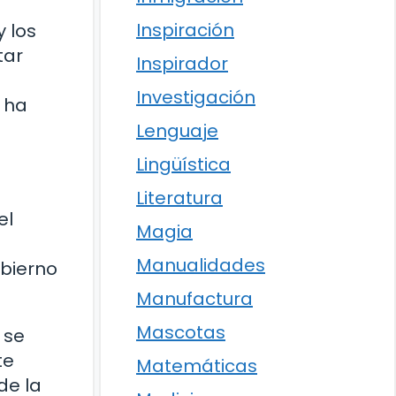
Inspiración
y los
tar
Inspirador
Investigación
 ha
Lenguaje
Lingüística
Literatura
el
Magia
Manualidades
obierno
Manufactura
Mascotas
 se
te
Matemáticas
de la