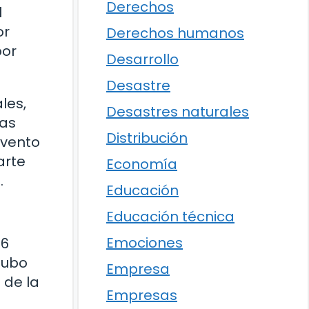
Derechos
l
or
Derechos humanos
por
Desarrollo
Desastre
les,
Desastres naturales
zas
Distribución
evento
arte
Economía
.
Educación
Educación técnica
Emociones
 6
hubo
Empresa
 de la
Empresas