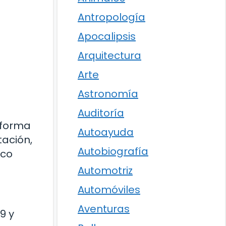
Antropología
Apocalipsis
Arquitectura
Arte
Astronomía
Auditoría
 forma
Autoayuda
tación,
Autobiografía
ico
Automotriz
Automóviles
Aventuras
9 y