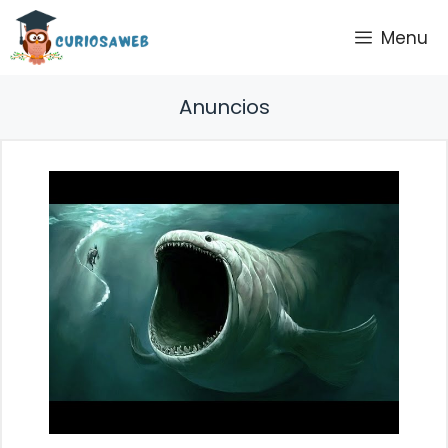
Saltar
Menu
al
contenido
Anuncios