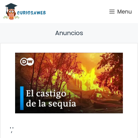
Saltar
Menu
al
contenido
Anuncios
','