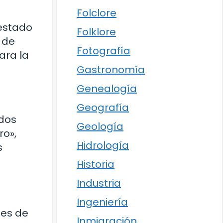
Folclore
restado
Folklore
 de
Fotografía
ara la
Gastronomía
Genealogía
Geografía
odos
Geología
ro»,
Hidrología
s
Historia
Industria
Ingeniería
tes de
Inmigración