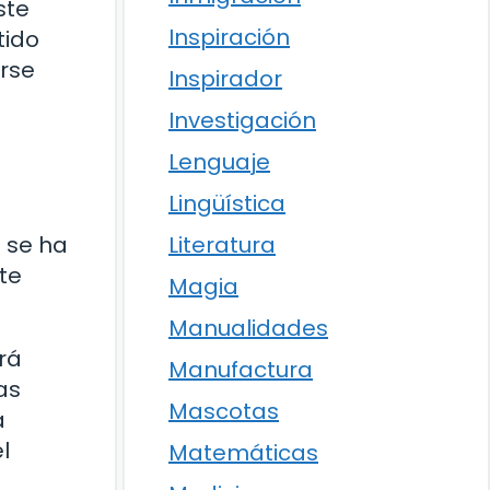
ste
Inspiración
tido
irse
Inspirador
Investigación
Lenguaje
Lingüística
d
Literatura
a se ha
te
Magia
Manualidades
rá
Manufactura
as
Mascotas
a
l
Matemáticas