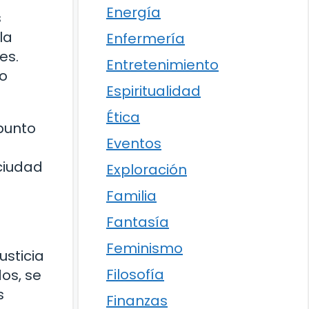
Energía
s
la
Enfermería
es.
Entretenimiento
do
Espiritualidad
Ética
punto
Eventos
 ciudad
Exploración
Familia
Fantasía
Feminismo
usticia
Filosofía
os, se
s
Finanzas