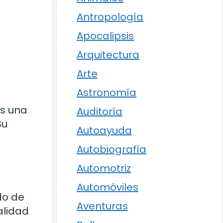
Antropología
Apocalipsis
Arquitectura
Arte
Astronomía
es una
Auditoría
Su
Autoayuda
Autobiografía
Automotriz
Automóviles
do de
Aventuras
alidad