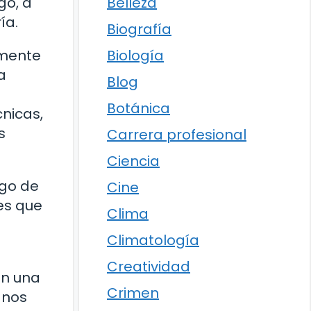
Belleza
go, a
ía.
Biografía
Biología
amente
a
Blog
Botánica
cnicas,
s
Carrera profesional
Ciencia
rgo de
Cine
des que
Clima
Climatología
Creatividad
en una
Crimen
 nos