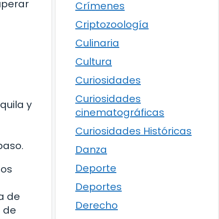
uperar
Crímenes
Criptozoología
Culinaria
Cultura
Curiosidades
Curiosidades
quila y
cinematográficas
Curiosidades Históricas
paso.
Danza
Deporte
los
Deportes
a de
Derecho
o de