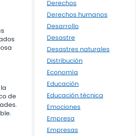
Derechos
Derechos humanos
Desarrollo
as
Desastre
tados
nosa
Desastres naturales
Distribución
Economía
Educación
 la
Educación técnica
eco de
dades.
Emociones
ble.
Empresa
Empresas