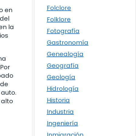
Folclore
o en
del
Folklore
en la
Fotografía
ios
Gastronomía
Genealogía
na
Geografía
 Por
ipado
Geología
 de
Hidrología
 auto.
Historia
 alto
Industria
Ingeniería
Inmigración