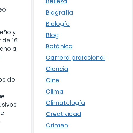
Belleza
eo
Biografía
Biología
seño y
Blog
 de 16
Botánica
echo a
l
Carrera profesional
Ciencia
los de
Cine
Clima
ue
Climatología
usivos
te
Creatividad
.
Crimen