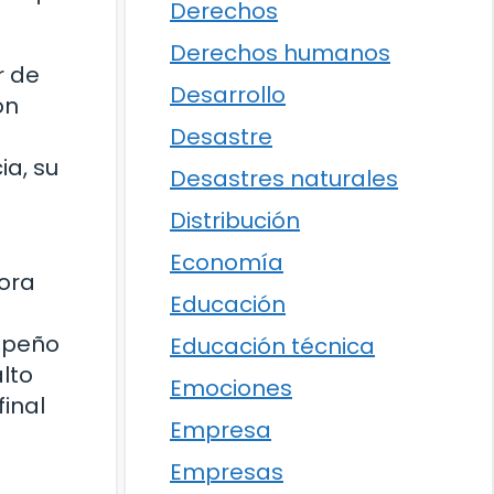
Derechos
Derechos humanos
r de
Desarrollo
ón
Desastre
a, su
Desastres naturales
Distribución
Economía
dora
Educación
mpeño
Educación técnica
lto
Emociones
final
Empresa
Empresas