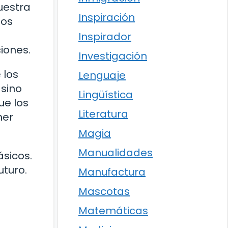
uestra
Inspiración
tos
Inspirador
iones.
Investigación
 los
Lenguaje
 sino
Lingüística
ue los
Literatura
ner
Magia
Manualidades
ásicos.
uturo.
Manufactura
Mascotas
Matemáticas