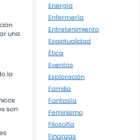
Energía
Enfermería
ción
Entretenimiento
ar una
Espiritualidad
Ética
Eventos
o la
Exploración
Familia
nicos
Fantasía
es son
Feminismo
Filosofía
 es
Finanzas