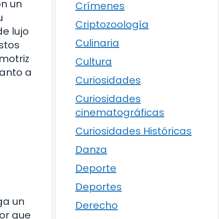
on un
Crímenes
u
Criptozoología
e lujo
Culinaria
stos
motriz
Cultura
uanto a
Curiosidades
Curiosidades
cinematográficas
Curiosidades Históricas
Danza
Deporte
Deportes
ga un
Derecho
tor que