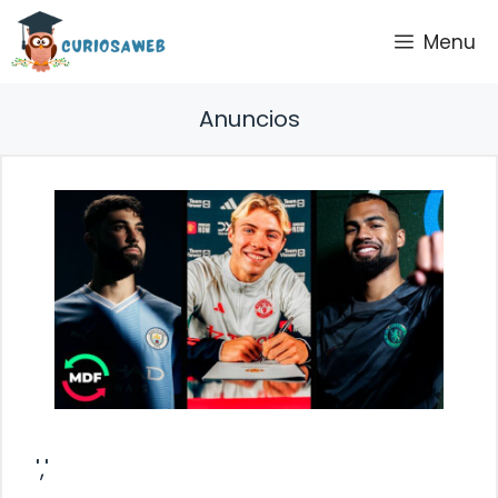
Saltar
Menu
al
contenido
Anuncios
','