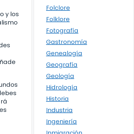
Folclore
o y los
Folklore
alismo
Fotografía
Gastronomía
ades
Genealogía
añade
Geografía
Geología
mundos
Hidrología
 debes
Historia
drá
tes
Industria
Ingeniería
Inmigración