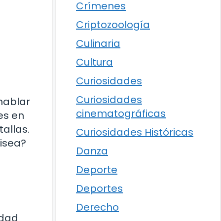
Crímenes
Criptozoología
Culinaria
Cultura
Curiosidades
Curiosidades
hablar
cinematográficas
es en
allas.
Curiosidades Históricas
isea?
Danza
Deporte
Deportes
Derecho
idad