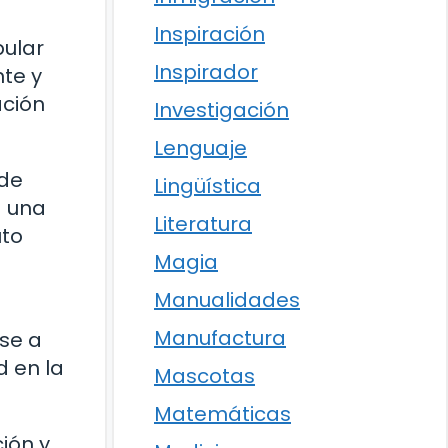
Inspiración
pular
Inspirador
te y
ación
Investigación
Lenguaje
 de
Lingüística
a una
Literatura
uto
Magia
Manualidades
Manufactura
rse a
d en la
Mascotas
Matemáticas
ión y