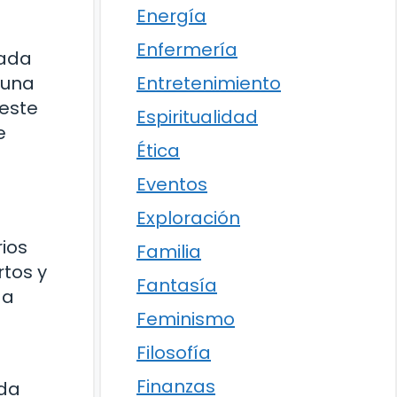
Energía
Enfermería
Cada
Entretenimiento
 una
 este
Espiritualidad
e
Ética
Eventos
Exploración
ios
Familia
rtos y
Fantasía
da
Feminismo
Filosofía
Finanzas
ada