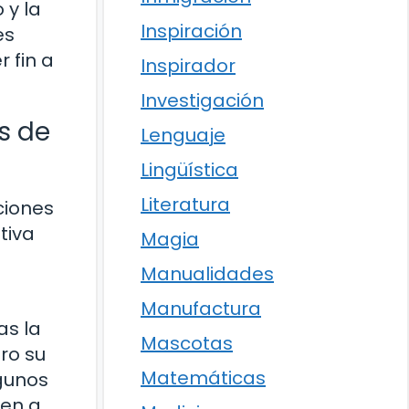
 y la
Inspiración
es
r fin a
Inspirador
Investigación
is de
Lenguaje
Lingüística
Literatura
ciones
tiva
Magia
Manualidades
Manufactura
as la
Mascotas
ero su
Matemáticas
lgunos
ven a