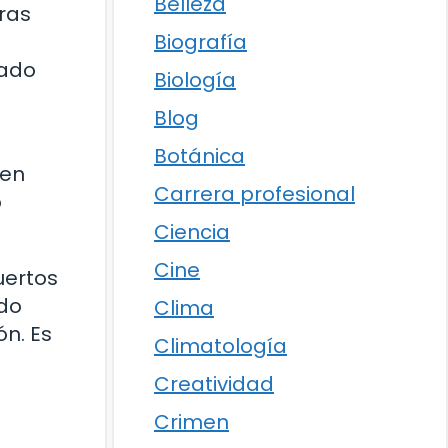
Belleza
ras
Biografía
mado
Biología
Blog
Botánica
 en
Carrera profesional
o
Ciencia
Cine
uertos
ado
Clima
ón. Es
Climatología
Creatividad
Crimen