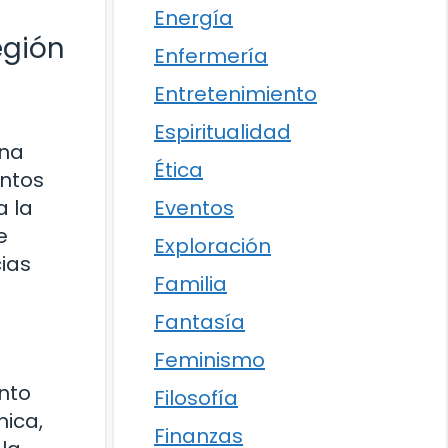
Energía
egión
Enfermería
Entretenimiento
Espiritualidad
una
Ética
entos
Eventos
a la
e
Exploración
ias
Familia
Fantasía
Feminismo
anto
Filosofía
mica,
Finanzas