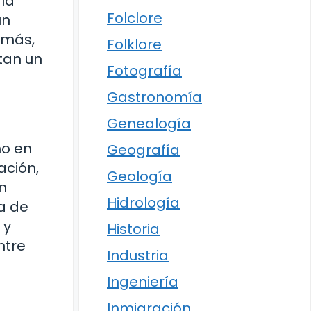
 la
Folclore
un
emás,
Folklore
tan un
Fotografía
Gastronomía
Genealogía
mo en
Geografía
ación,
Geología
n
Hidrología
a de
 y
Historia
ntre
Industria
Ingeniería
Inmigración