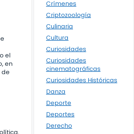
Crímenes
Criptozoología
Culinaria
Cultura
ue
Curiosidades
o el
Curiosidades
o, en
cinematográficas
r de
Curiosidades Históricas
Danza
Deporte
Deportes
Derecho
lítica.