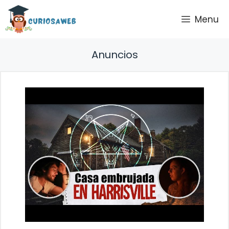
Saltar
Menu
al
contenido
Anuncios