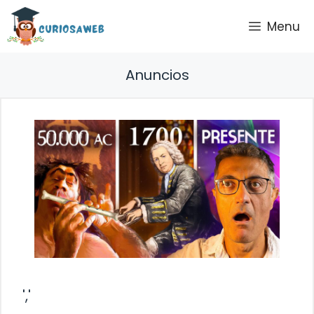
Saltar
Menu
al
contenido
Anuncios
','