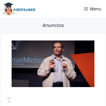
Saltar
Menu
al
contenido
Anuncios
','