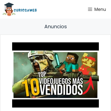
Saltar
Menu
al
contenido
Anuncios