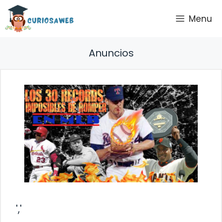
Saltar
Menu
al
contenido
Anuncios
','