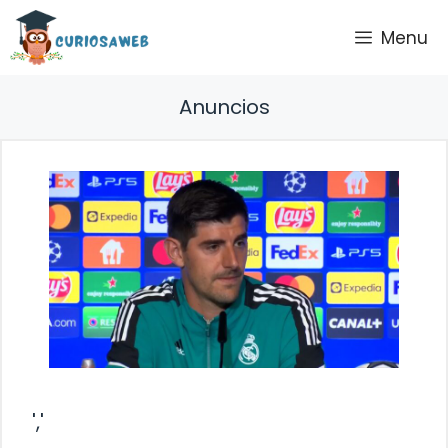
Saltar
Menu
al
contenido
Anuncios
','