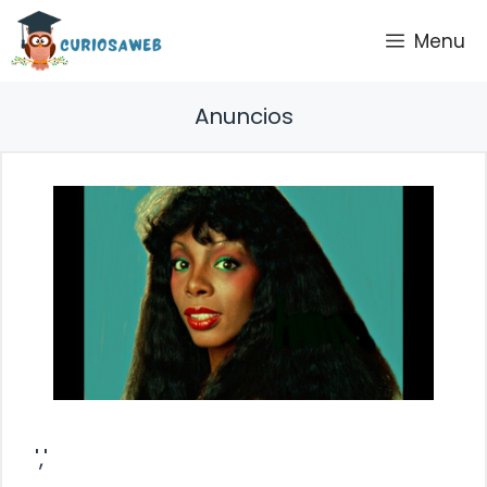
Saltar
Menu
al
contenido
Anuncios
','