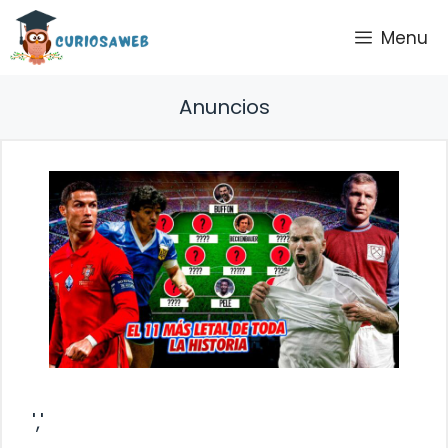
Saltar
Menu
al
contenido
Anuncios
','