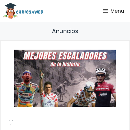
Saltar
Menu
al
contenido
Anuncios
','