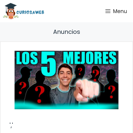
Saltar
Menu
al
contenido
Anuncios
','