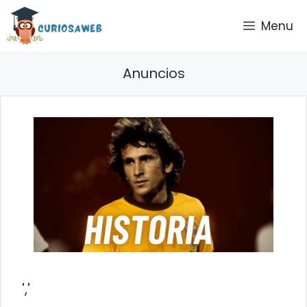
Saltar
Menu
al
contenido
Anuncios
','