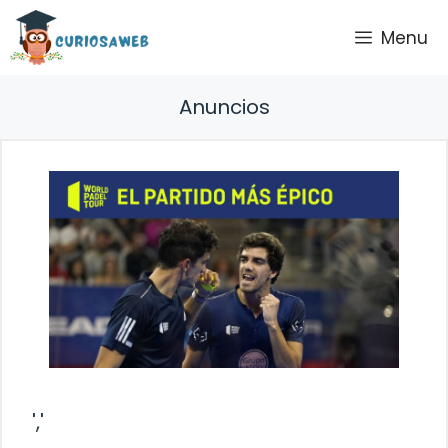
Saltar
Menu
al
contenido
Anuncios
','