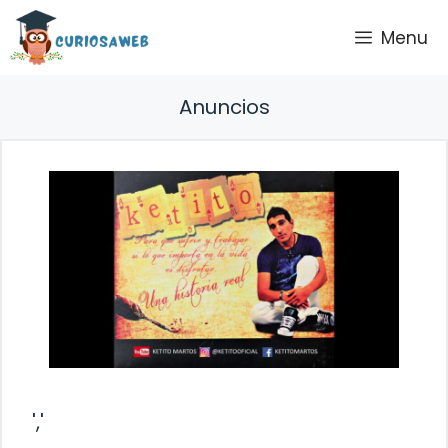
Saltar
Menu
al
contenido
Anuncios
','