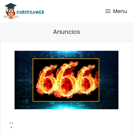
Saltar
Menu
al
contenido
Anuncios
','