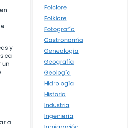
Folclore
 en
s
Folklore
de
Fotografía
Gastronomía
as y
Genealogía
sica
Geografía
r un
s
Geología
Hidrología
Historia
Industria
Ingeniería
ar al
Inmigración