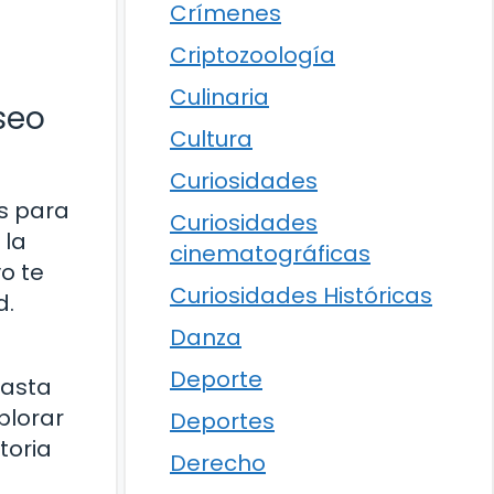
Crímenes
Criptozoología
Culinaria
seo
Cultura
Curiosidades
es para
Curiosidades
 la
cinematográficas
vo te
Curiosidades Históricas
d.
Danza
Deporte
hasta
plorar
Deportes
toria
Derecho