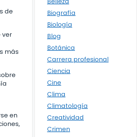
Belleza
os de
Biografía
Biología
 ver
Blog
Botánica
os más
Carrera profesional
Ciencia
sobre
Cine
mía
Clima
Climatología
rse en
Creatividad
ciones,
Crimen