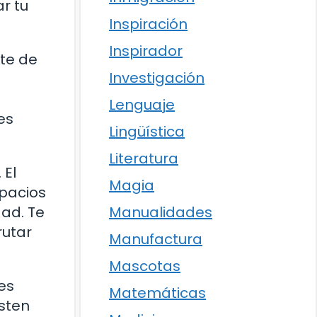
r tu
Inspiración
Inspirador
ate de
Investigación
Lenguaje
es
Lingüística
Literatura
 El
Magia
spacios
Manualidades
dad. Te
rutar
Manufactura
Mascotas
es
Matemáticas
isten