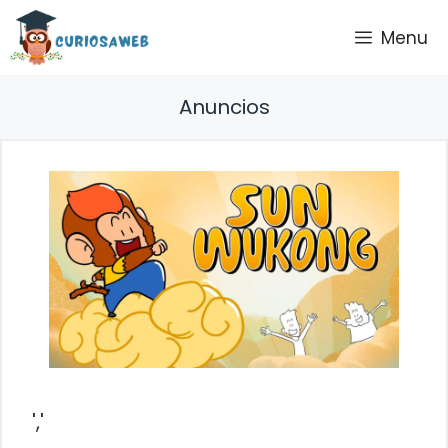
Saltar
Menu
al
contenido
Anuncios
','