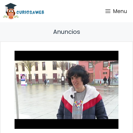
Saltar
Menu
al
contenido
Anuncios