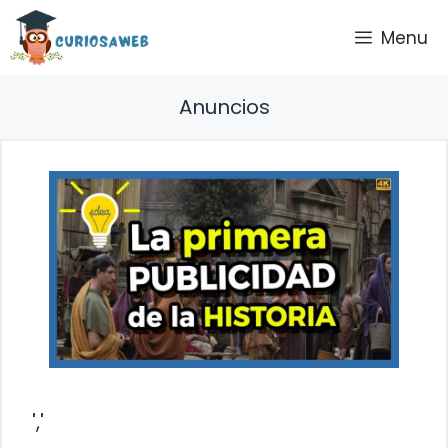
Saltar
Menu
al
contenido
Anuncios
','