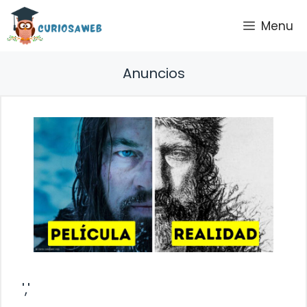
Saltar
Menu
al
contenido
Anuncios
','