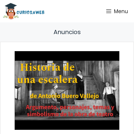
Saltar
Menu
al
contenido
Anuncios