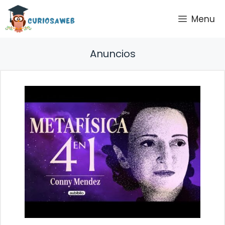
Saltar
Menu
al
contenido
Anuncios