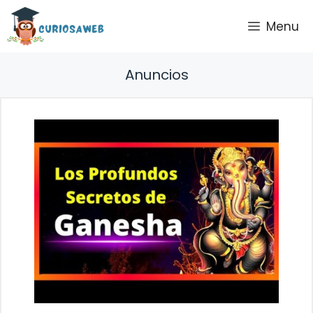
Saltar
Menu
al
contenido
Anuncios