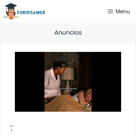
Saltar
Menu
al
contenido
Anuncios
','