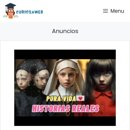
Saltar
Menu
al
contenido
Anuncios