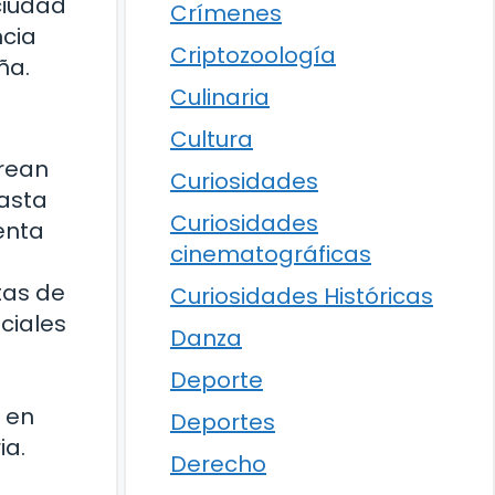
ciudad
Crímenes
ncia
Criptozoología
ña.
Culinaria
Cultura
rean
Curiosidades
hasta
Curiosidades
enta
cinematográficas
tas de
Curiosidades Históricas
eciales
Danza
Deporte
 en
Deportes
ia.
Derecho