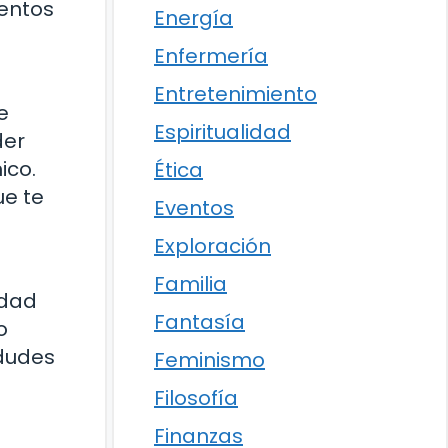
ventos
Energía
Enfermería
Entretenimiento
e
Espiritualidad
der
ico.
Ética
ue te
Eventos
Exploración
Familia
udad
Fantasía
o
 dudes
Feminismo
Filosofía
Finanzas