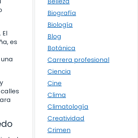
Belleza
a
o
Biografía
Biología
 El
Blog
ña, es
Botánica
n una
Carrera profesional
Ciencia
y
Cine
 calles
Clima
para
Climatología
Creatividad
edo
Crimen