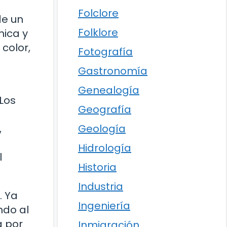
Folclore
de un
Folklore
nica y
color,
Fotografía
Gastronomía
Genealogía
Los
Geografía
Geología
,
Hidrología
l
Historia
Industria
. Ya
Ingeniería
ndo al
a por
Inmigración