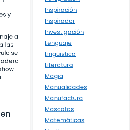
Inspiración
es y
Inspirador
Investigación
naje a
Lenguaje
a las
culo se
Lingüística
uradera
Literatura
 show
Magia
e
Manualidades
Manufactura
Mascotas
 en
Matemáticas