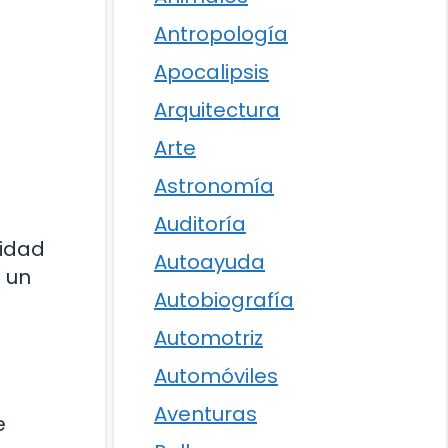
Antropología
Apocalipsis
Arquitectura
Arte
Astronomía
Auditoría
nidad
Autoayuda
e un
Autobiografía
Automotriz
Automóviles
Aventuras
e