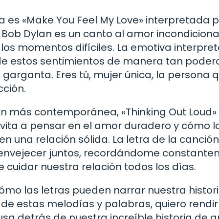
 es «Make You Feel My Love» interpretada p
Bob Dylan es un canto al amor incondicional
os momentos difíciles. La emotiva interpre
d de estos sentimientos de manera tan poder
a garganta. Eres tú, mujer única, la persona
cción.
ión más contemporánea, «Thinking Out Loud»
vita a pensar en el amor duradero y cómo l
 una relación sólida. La letra de la canción
de envejecer juntos, recordándome constant
cuidar nuestra relación todos los días.
ómo las letras pueden narrar nuestra histor
de estas melodías y palabras, quiero rendir
usa detrás de nuestra increíble historia de 