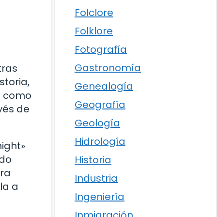
Folclore
Folklore
Fotografía
Gastronomía
tras
toria,
Genealogía
al como
Geografía
avés de
Geología
Hidrología
ight»
ndo
Historia
tra
Industria
la a
Ingeniería
Inmigración