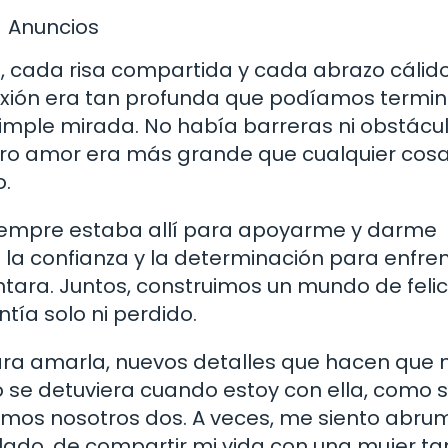
Anuncios
ada risa compartida y cada abrazo cálido
nexión era tan profunda que podíamos termin
simple mirada. No había barreras ni obstácu
tro amor era más grande que cualquier cos
o.
 siempre estaba allí para apoyarme y darme
 la confianza y la determinación para enfre
ntara. Juntos, construimos un mundo de feli
ía solo ni perdido.
ra amarla, nuevos detalles que hacen que 
o se detuviera cuando estoy con ella, como s
ramos nosotros dos. A veces, me siento abr
 lado, de compartir mi vida con una mujer ta