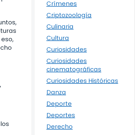
Crímenes
Criptozoología
untos,
Culinaria
nturas
Cultura
 eso,
echo
Curiosidades
Curiosidades
cinematográficas
Curiosidades Históricas
,
Danza
Deporte
Deportes
 los
Derecho
a