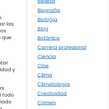
Belleza
Biografía
,
Biología
ar las
Blog
los
a que
Botánica
Carrera profesional
Ciencia
ntar
Cine
cidad y
Clima
Climatología
mi
Creatividad
i todo
umado
Crimen
n