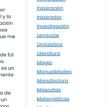
Inspiración
or
 y la
Inspirador
tación
Investigación
osa
Lenguaje
 que me
Lingüística
Literatura
 de Ed
os
Magia
 es un
Manualidades
emente
Manufactura
Mascotas
ia de
Matemáticas
 un
amor.