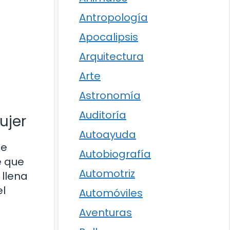
Antropología
Apocalipsis
Arquitectura
Arte
Astronomía
Auditoría
ujer
Autoayuda
de
Autobiografía
e que
Automotriz
 llena
el
Automóviles
e
Aventuras