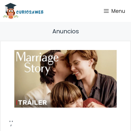
Saltar
Menu
al
contenido
Anuncios
','