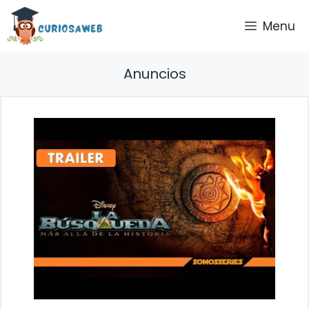
Saltar
Menu
al
contenido
Anuncios