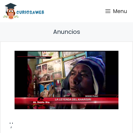
Saltar
Menu
al
contenido
Anuncios
','