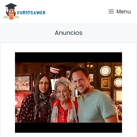
Saltar
Menu
al
contenido
Anuncios