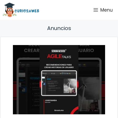
Saltar
Menu
al
contenido
Anuncios