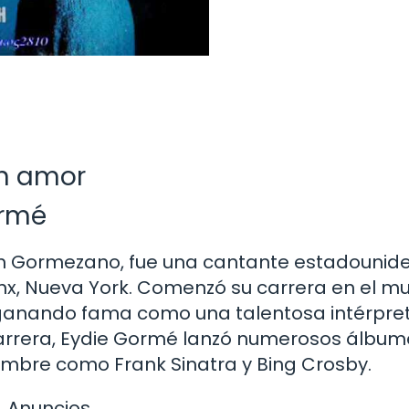
un amor
ormé
th Gormezano, fue una cantante estadounid
ronx, Nueva York. Comenzó su carrera en el 
 ganando fama como una talentosa intérpre
u carrera, Eydie Gormé lanzó numerosos álbu
nombre como Frank Sinatra y Bing Crosby.
Anuncios