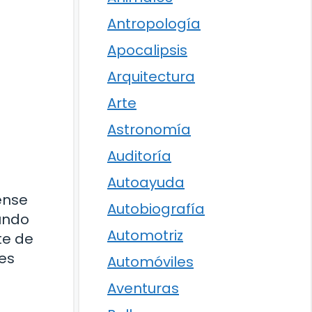
Antropología
Apocalipsis
Arquitectura
Arte
Astronomía
Auditoría
Autoayuda
ense
Autobiografía
mundo
Automotriz
te de
mes
Automóviles
Aventuras