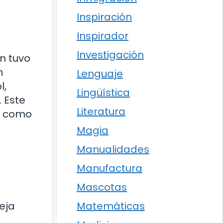
Inspiración
Inspirador
Investigación
n tuvo
n
Lenguaje
l,
Lingüística
. Este
Literatura
ad como
Magia
Manualidades
Manufactura
Mascotas
eja
Matemáticas