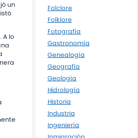
jó un
Folclore
istó
Folklore
Fotografía
 A lo
Gastronomía
ana
a
Genealogía
onera
Geografía
Geología
Hidrología
Historia
a
Industria
mente
Ingeniería
Inmigración