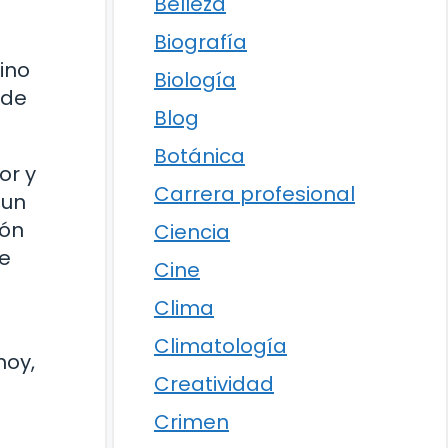
Belleza
Biografía
ino
Biología
 de
Blog
Botánica
or y
Carrera profesional
 un
ión
Ciencia
ie
Cine
Clima
Climatología
hoy,
Creatividad
Crimen