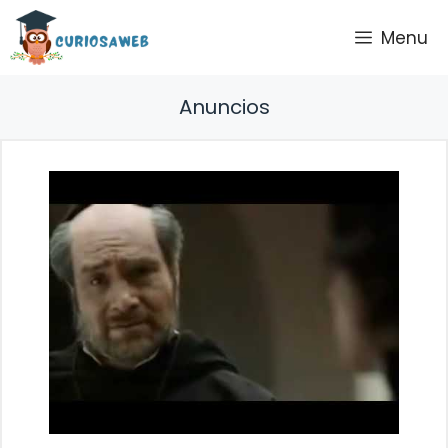
Saltar
Menu
al
contenido
Anuncios