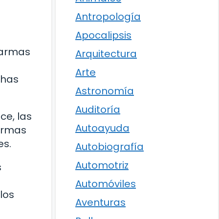
Antropología
Apocalipsis
 armas
Arquitectura
Arte
chas
Astronomía
Auditoría
ce, las
Autoayuda
 armas
es.
Autobiografía
Automotriz
s
Automóviles
los
Aventuras