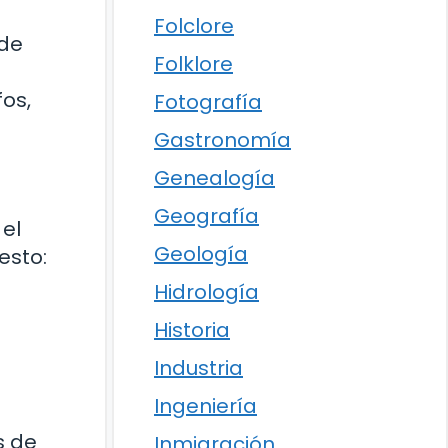
Folclore
 de
Folklore
os,
Fotografía
Gastronomía
Genealogía
Geografía
 el
Geología
esto:
Hidrología
Historia
Industria
Ingeniería
s de
Inmigración