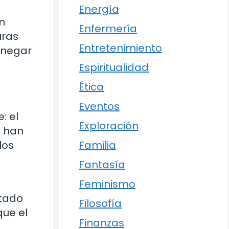
Energía
n
Enfermería
uras
Entretenimiento
 negar
Espiritualidad
Ética
Eventos
: el
Exploración
s han
Familia
los
Fantasía
Feminismo
ntado
Filosofía
que el
Finanzas