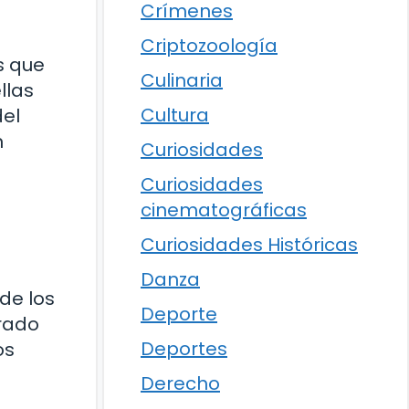
Crímenes
Criptozoología
s que
Culinaria
llas
Cultura
el
n
Curiosidades
Curiosidades
cinematográficas
Curiosidades Históricas
Danza
 de los
Deporte
urado
Deportes
os
Derecho