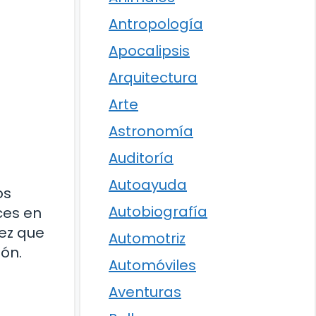
Antropología
Apocalipsis
Arquitectura
Arte
Astronomía
Auditoría
Autoayuda
os
Autobiografía
ces en
vez que
Automotriz
ión.
Automóviles
Aventuras