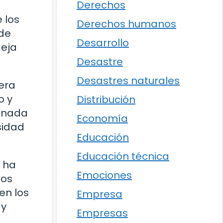
Derechos
 los
Derechos humanos
 de
Desarrollo
deja
Desastre
Desastres naturales
era
o y
Distribución
y nada
Economía
sidad
Educación
Educación técnica
 ha
Emociones
los
en los
Empresa
 y
Empresas