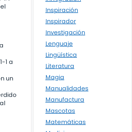
el
Inspiración
Inspirador
Investigación
Lenguaje
ha
Lingüística
1-1 a
Literatura
Magia
on un
Manualidades
erdido
Manufactura
al
Mascotas
Matemáticas