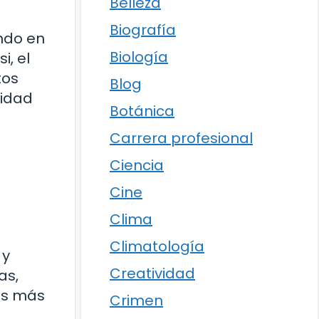
Belleza
Biografía
ndo en
Biología
i, el
tos
Blog
lidad
Botánica
Carrera profesional
Ciencia
Cine
Clima
Climatología
 y
Creatividad
as,
os más
Crimen