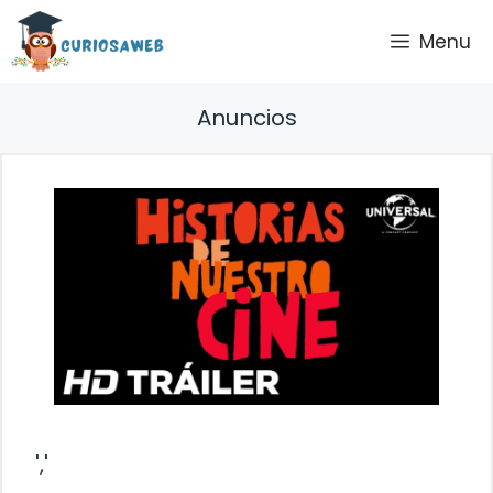
Saltar
Menu
al
contenido
Anuncios
','