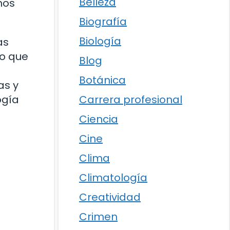
Belleza
nos
Biografía
Biología
as
do que
Blog
Botánica
as y
Carrera profesional
ogía
Ciencia
Cine
Clima
Climatología
Creatividad
Crimen