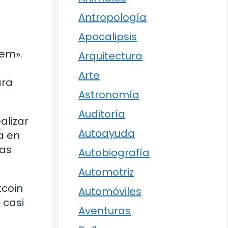
Antropología
Apocalipsis
tem».
Arquitectura
Arte
ara
Astronomía
Auditoría
alizar
Autoayuda
a en
las
Autobiografía
Automotriz
tcoin
Automóviles
 casi
Aventuras