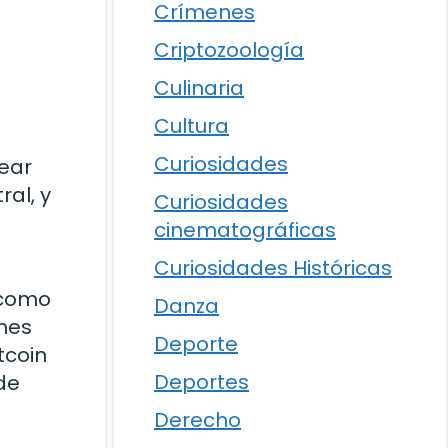
Crímenes
Criptozoología
Culinaria
Cultura
Curiosidades
ear
al, y
Curiosidades
cinematográficas
Curiosidades Históricas
a como
Danza
ones
Deporte
tcoin
Deportes
de
Derecho