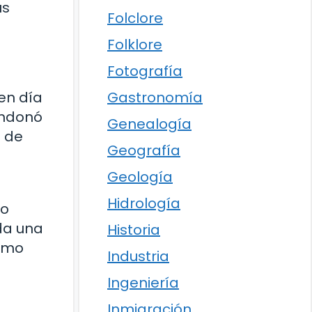
us
Folclore
Folklore
Fotografía
Gastronomía
 en día
andonó
Genealogía
s de
Geografía
Geología
Hidrología
lo
ada una
Historia
ismo
Industria
Ingeniería
Inmigración