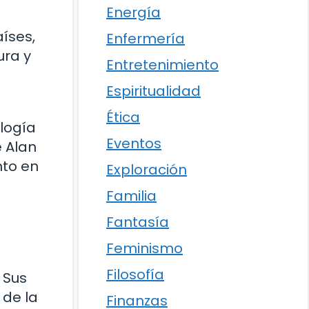
Energía
aíses,
Enfermería
ura y
Entretenimiento
Espiritualidad
Ética
ología
Eventos
e Alan
nto en
Exploración
Familia
Fantasía
Feminismo
Filosofía
 Sus
 de la
Finanzas