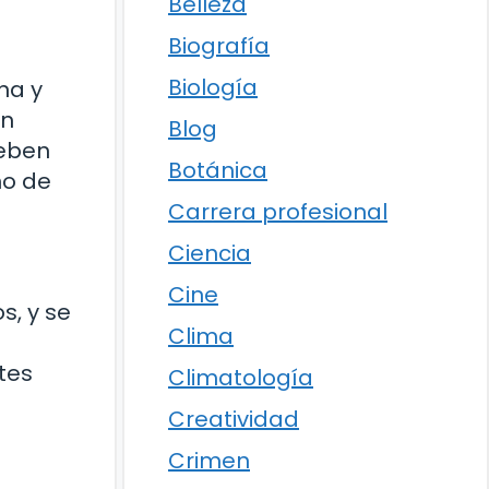
Belleza
s
Biografía
Biología
na y
un
Blog
deben
Botánica
no de
Carrera profesional
Ciencia
Cine
s, y se
Clima
tes
Climatología
Creatividad
Crimen