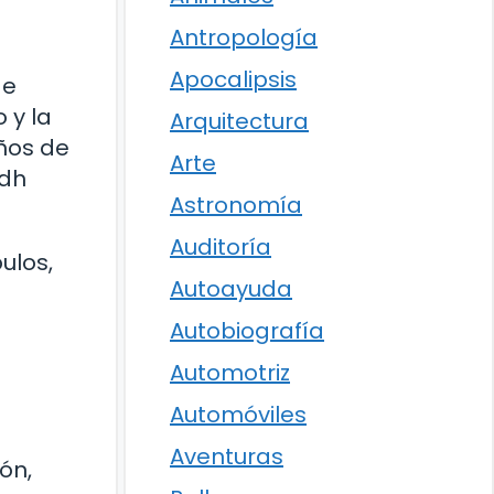
Antropología
Apocalipsis
de
 y la
Arquitectura
años de
Arte
odh
Astronomía
Auditoría
ulos,
Autoayuda
Autobiografía
Automotriz
Automóviles
Aventuras
ón,