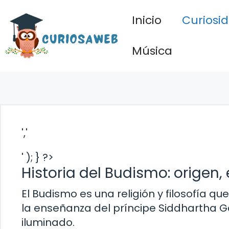
Saltar
Inicio
Curiosi
al
contenido
Música
','
' ); } ?>
Historia del Budismo: origen
El Budismo es una religión y filosofía q
la enseñanza del príncipe Siddhartha Ga
iluminado.