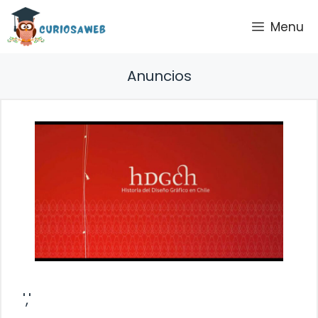
Saltar
Menu
al
contenido
Anuncios
','