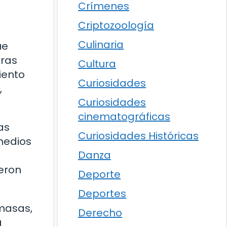
Crímenes
Criptozoología
Culinaria
ue
uras
Cultura
iento
Curiosidades
,
Curiosidades
cinematográficas
as
Curiosidades Históricas
 medios
Danza
ieron
Deporte
Deportes
masas,
Derecho
a