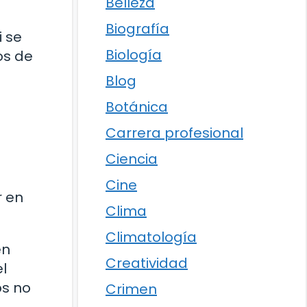
Belleza
Biografía
i se
Biología
os de
Blog
Botánica
Carrera profesional
Ciencia
Cine
r en
Clima
Climatología
en
Creatividad
el
os no
Crimen