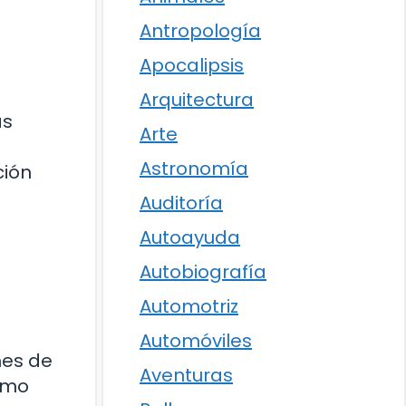
Antropología
Apocalipsis
Arquitectura
as
Arte
Astronomía
ción
Auditoría
Autoayuda
Autobiografía
Automotriz
Automóviles
nes de
Aventuras
omo