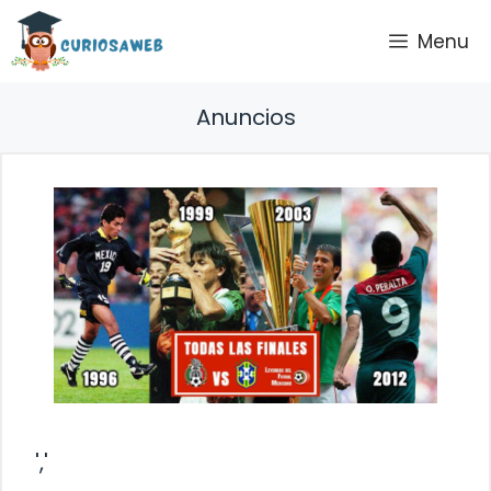
Saltar
Menu
al
contenido
Anuncios
','